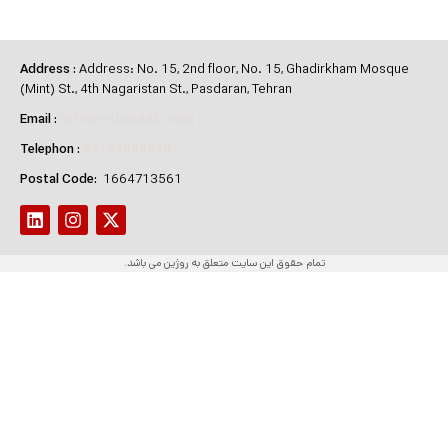
Address
:
Address: No. 15, 2nd floor, No. 15, Ghadirkham Mosque
(Mint) St., 4th Nagaristan St., Pasdaran, Tehran
Email
:
Info@rojintaak.com
Telephon
:
02122888890
Postal Code:
1664713561
تمام حقوق این سایت متعلق به روژین می باشد.