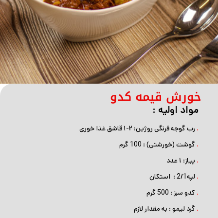
خورش قیمه کدو
مواد اولیه :
.
رب گوجه فرنگی روژین: ۲-۱ قاشق غذا خوری
.
گوشت (خورشتی) : 100 گرم
.
پیاز: ۱ عدد
.
لپه‎ : 2/1 استکان
.
کدو سبز : 500 گرم
.
گرد لیمو : به مقدار لازم