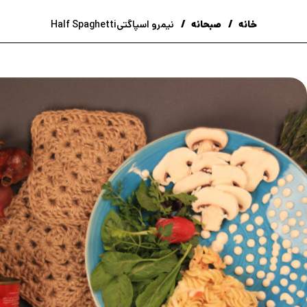
خانه
صبحانه
نیمرو اسپاگتیHalf Spaghetti