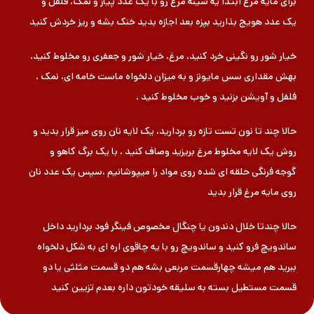
برای مایه مرغ ابتدا یه سینه مرغ رو با یک عدد پیاز و نمک، فلفل و
یک عدد هویج بذارید بپزه بعد اجازه بدید خنک بشه و ریز خردش کنید
خیار شور رو نگینی خرد کنید، مرغ، خیار شور و جعفری رو مخلوط کنید،
بهش مقداری سس مایونز و به میزان دلخواه ماست خامه ای، نمک ،
فلفل و آویشن بزنید و خوب مخلوط کنید .
حالا چند تا نون تست تازه رو بردارید، یک لایه نان روی میز قرار بدید و
روش یک لایه مخلوط مرغ بریزید وصاف کنید ، با یک برگ کاهو و
گوجه فرنگی حلقه ای شده روی مواد را میپوشانیم ،سپس یک عدد نان
روی مایه مرغ قرار بدید
حالا چندتا خلال دندون یا چنگال مخصوص فینگر فود بردارید داخل
ساندویچ فرو کنید و ساندویچ رو با یه چاقوی اره ای به شکل دلخواه
ببرید هم میشه چهارقسمت مربعی بشه هم دو قسمت مثلثی یا دو
قسمت مستطیل بسته به سلیقه خودتون داره بعدم تزیین کنید