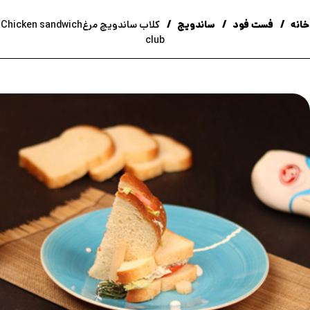
خانه
فست فود
ساندویج
کلاب ساندویچ مرغChicken sandwich
club