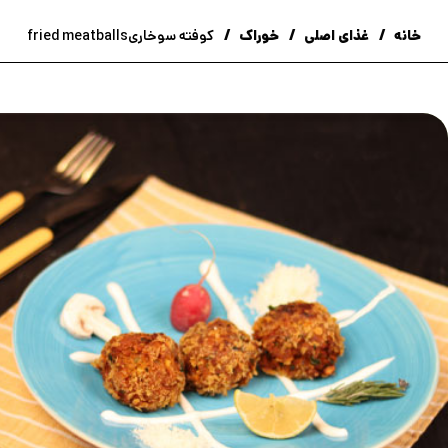
خانه
غذای اصلی
خوراک
کوفته سوخاریfried meatballs