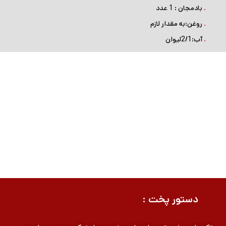
.
بادمجان : 1 عدد
.
روغن:به مقدار لازم
.
آب:2/1لیوان
دستور پخت :