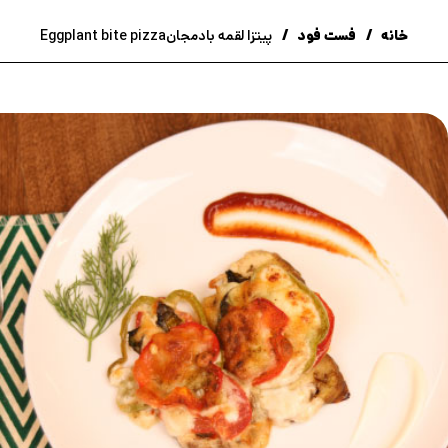
خانه
فست فود
پیتزا لقمه بادمجانEggplant bite pizza