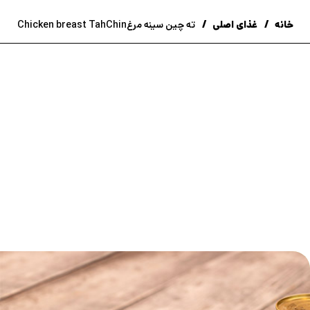
خانه
غذای اصلی
ته چین سینه مرغChicken breast TahChin