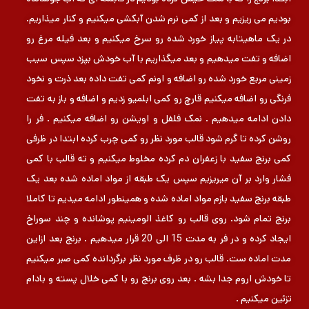
بودیم می ریزیم و بعد از کمی نرم شدن آبکشی میکنیم و کنار میذاریم.
در یک ماهیتابه پیاز خورد شده رو سرخ میکنیم و بعد فیله مرغ رو
اضافه و تفت میدهیم و بعد میگذاریم با آب خودش بپزد سپس سیب
زمینی مربع خورد شده رو اضافه و اونم کمی تفت داده بعد ذرت و نخود
فرنگی رو اضافه میکنیم قارچ رو کمی ابلمیو زدیم و اضافه و باز به تفت
دادن ادامه میدهیم . نمک فلفل و اویشن رو اضافه میکنیم . فر را
روشن کرده تا گرم شود قالب مورد نظر رو کمی چرب کرده ابتدا در ظرفی
کمی برنج سفید با زعفران دم کرده مخلوط میکنیم و ته قالب با کمی
فشار وارد بر آن میریزیم سپس یک طبقه از مواد اماده شده بعد یک
طبقه برنج سفید بازم مواد اماده شده و همینطور ادامه میدیم تا کاملا
برنج تمام شود. روی قالب رو کاغذ الومینیم پوشانده و چند سوراخ
ایجاد کرده و در فر به مدت 15 الی 20 قرار میدهیم . برنج بعد ازاین
مدت اماده ست. قالب رو در ظرف مورد نظر برگردانده کمی صبر میکنیم
تا خودش اروم جدا بشه . بعد روی برنج رو با کمی خلال پسته و بادام
تزئین میکنیم .