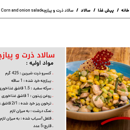
خانه
پیش غذا
سالاد
سالاد ذرت و پیازچهCorn and onion salad
سالاد ذرت و پیازچ
مواد اولیه :
.
کنسرو ذرت شیرین : 425 گرم
.
پیازچه خرد شده : 1 ساقه
.
سرکه سفید : 1.5 قاشق غذاخوری
.
روغن زیتون : 1 قاشق غذاخوری
.
ترخون ریز خرد شده : 2/1 قاشق غذاخوری
.
نمک درشت : به میزان لازم
.
فلفل آسیاب شده : به میزان لازم
. قارچ:5 عدد