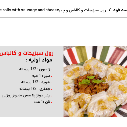
ت فود
رول سبزیجات و کالباس و پنیرVegetable rolls with sausage and cheese
رول سبزیجات و کالباس 
مواد اولیه :
.
ژامبون : 1/2 پیمانه
.
سیر : 1 حبه
.
شوید : 1/2 پیمانه
.
جعفری : 1/2 پیمانه
.
پنیر موتزارلا سس مایونز روژین
.
نان :1 عدد