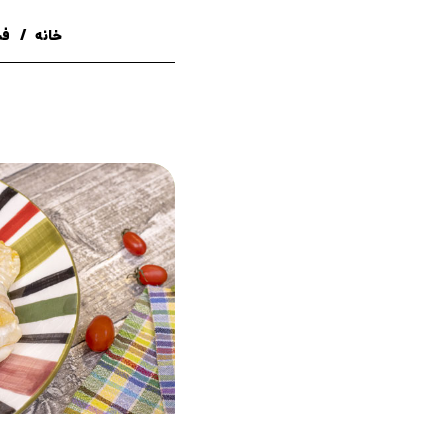
خانه
فس