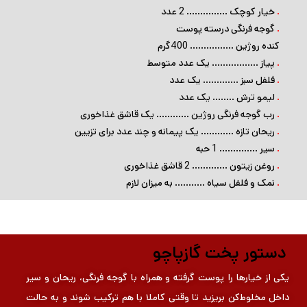
.
خیار کوچک …………… 2 عدد
.
گوجه فرنگی درسته پوست
کنده روژین ……………. 400گرم
.
پیاز …………….. یک عدد متوسط
.
فلفل سبز …………. یک عدد
.
لیمو ترش …….. یک عدد
.
رب گوجه فرنگی روژین ………… یک قاشق غذاخوری
.
ریحان تازه ………… یک پیمانه و چند عدد برای تزیین
.
سیر ………….. 1 حبه
.
روغن زیتون …………. 2 قاشق غذاخوری
.
نمک و فلفل سیاه ……….. به میزان لازم
دستور پخت گازپاچو
یکی از خیارها را پوست گرفته و همراه با گوجه فرنگی، ریحان و سیر
داخل مخلوط‌کن بریزید تا وقتی کاملا با هم ترکیب شوند و به حالت