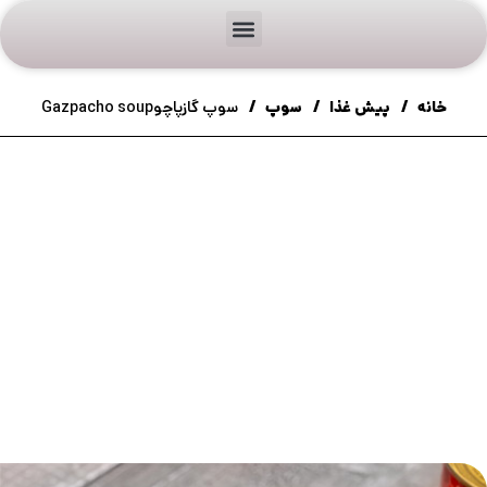
خانه
پیش غذا
سوپ
سوپ گازپاچوGazpacho soup