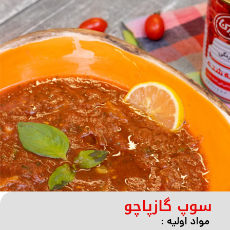
سوپ گازپاچو
مواد اولیه :