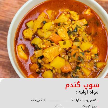
سوپ گندم
مواد اولیه :
.
گندم پوست گرفته …………………….. 2/1 پیمانه
.
پیاز کوچک ………………. 1 عدد