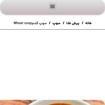
خانه
پیش غذا
سوپ
سوپ گندمWheat soup