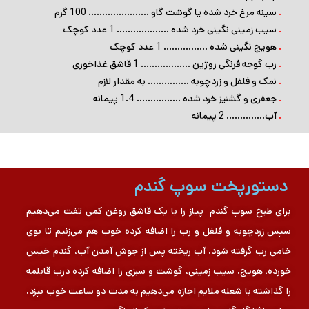
.
سینه مرغ خرد شده یا گوشت گاو …………………. 100 گرم
.
سیب زمینی نگینی خرد شده ………………. 1 عدد کوچک
.
هویج نگینی شده ……………. 1 عدد کوچک
.
رب گوجه ‌فرنگی روژین ……………… 1 قاشق غذاخوری
.
نمک و فلفل و زردچوبه …………… به مقدار لازم
.
جعفری و گشنیز خرد شده ……………. 1.4 پیمانه
.
آب………….. 2 پیمانه
دستورپخت سوپ گندم
برای طبخ سوپ گندم پیاز را با یک قاشق روغن کمی تفت می‌دهیم
سپس زردچوبه و فلفل و رب را اضافه کرده خوب هم می‌زنیم تا بوی
خامی رب گرفته شود. آب ریخته پس از جوش آمدن آب، گندم خیس
خورده، هویج، سیب زمینی، گوشت و سبزی را اضافه کرده درب قابلمه
را گذاشته با شعله ملایم اجازه می‌دهیم به مدت دو ساعت خوب بپزد،