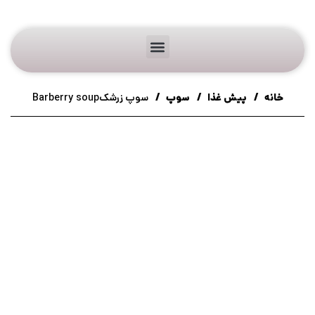
خانه
پیش غذا
سوپ
سوپ زرشکBarberry soup