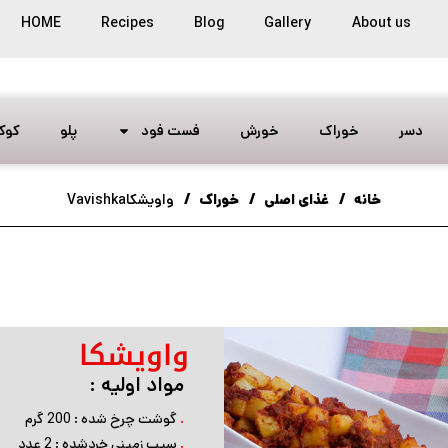
HOME
Recipes
Blog
Gallery
About us
دسر
خوراک
خورش
فست فود
پلو
کوک
خانه
غذای اصلی
خوراک
واویشکاVavishka
واویشکا
مواد اولیه :
.
گوشت چرخ شده : 200 گرم
.
سیب زمینی خردشده : 2 عدد