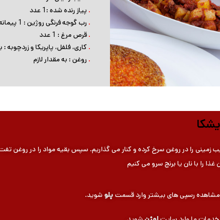
.
پیاز رنده شده :1 عدد
.
رب گوجه فرنگی روژین : 1 پیمانه
.
قرص مرغ : 1 عدد
.
کاری، فلفل، پاپریکا و زردچوبه : به
.
روغن : به مقدار لازم
شکا
ب زمینی را در روغن سرخ کرده و کنار می گذاریم. سپس بقیه مواد را در روغن تفت
 غذا را با نان یا برنج سرو می کنیم
ی مشاهده رسپی های بیشتر وارد قسمت
پلو
شوید.
ر خدمات ما وارد سایت
اوژن
شوید.