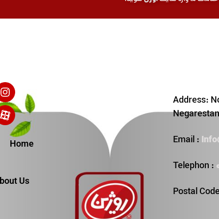
Address: No
Negarestan 
Inf
Email :
Home
Telephon :
bout Us
Postal Cod