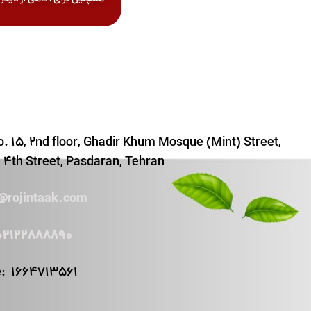
. 15, 2nd floor, Ghadir Khum Mosque (Mint) Street,
4th Street, Pasdaran, Tehran
o@rojintaak.com
02122888890
e:
1664713561