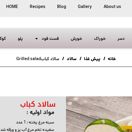
HOME
Recipes
Blog
Gallery
About us
دسر
خوراک
خورش
فست فود
پلو
کوک
خانه
پیش غذا
سالاد
سالاد کبابGrilled salad
سالاد کباب
مواد اولیه :
سینه مرغ پخته : 1 عدد
سفیده تخم مرغ آب پز و ورقه شده : 2 