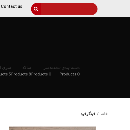
Contact us
دسته-بندی-نشده
دسر
سالاد
سری او
5 Products
8 Products
0 Products
0 Products
خانه
فینگرفود