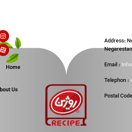
Address: No
Negarestan 
Inf
Email :
Home
Telephon :
bout Us
Postal Cod