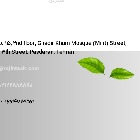
فینگرفود
. 15, 2nd floor, Ghadir Khum Mosque (Mint) Street,
4th Street, Pasdaran, Tehran
o@rojintaak.com
02122888890
e:
1664713561