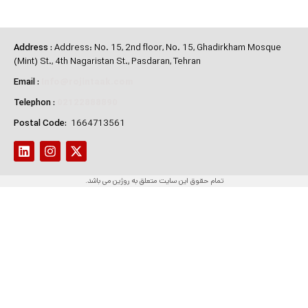
Address
:
Address: No. 15, 2nd floor, No. 15, Ghadirkham Mosque
(Mint) St., 4th Nagaristan St., Pasdaran, Tehran
Email
:
Info@rojintaak.com
Telephon
:
02122888890
Postal Code:
1664713561
تمام حقوق این سایت متعلق به روژین می باشد.