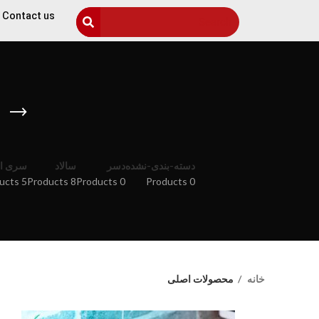
Contact us
م
دسته-بندی-نشده
دسر
سالاد
سری او
5 Products
8 Products
0 Products
0 Products
خانه
محصولات اصلی