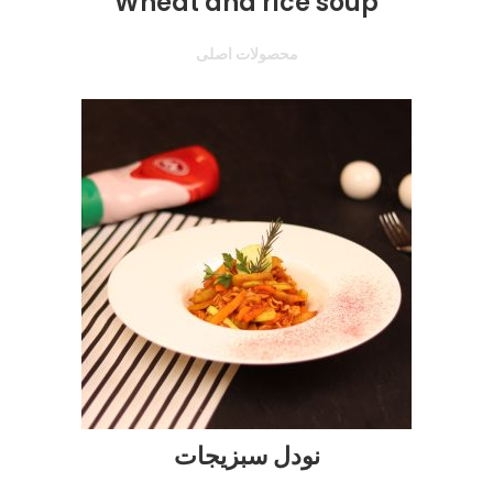
Wheat and rice soup
محصولات اصلی
نودل سبزیجات