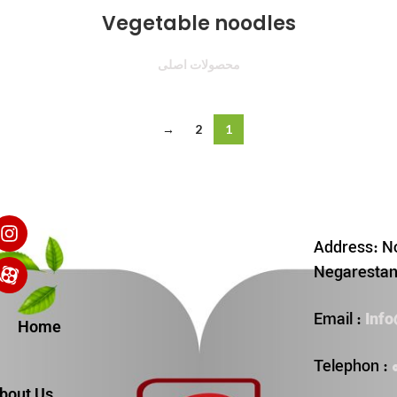
Vegetable noodles
محصولات اصلی
→
2
1
Address: No
Negarestan 
Inf
Email :
Home
Telephon :
bout Us