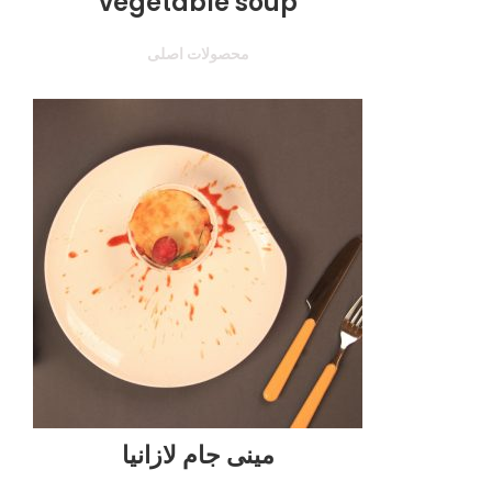
vegetable soup
محصولات اصلی
مینی جام لازانیا