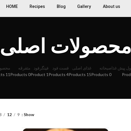
HOME
Recipes
Blog
Gallery
About us
حصولات اصلی
ل پیش غذا
صبحانه
غذای اصلی
فست فود
فینگرفود
متفرقه
محصول
11 Products
0 Products
1 Product
4 Products
15 Products
0 Products
8
12
9
Show