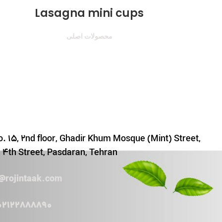
Lasagna mini cups
محصولات اصلی
. 15, 2nd floor, Ghadir Khum Mosque (Mint) Street,
4th Street, Pasdaran, Tehran
o@rojintaak.com
02122888890