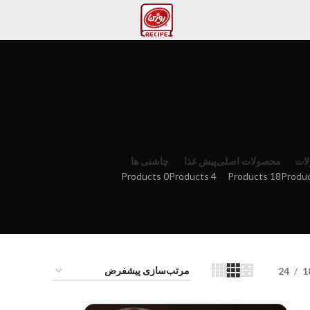
ات
محصولات اصلی
پیش غذا
چاشنی ها
0 Products
4 Products
18 Products
24
1