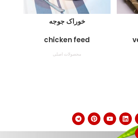
خوراک جوجه
خ
h
chicken feed
v
محصولات اصلی