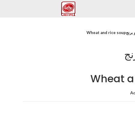
Wheat and 
نج
Wheat a
Ad