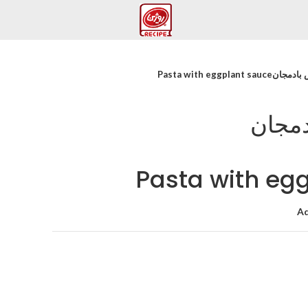
Pasta with eggplant
دمجان
Pasta with eg
Ad